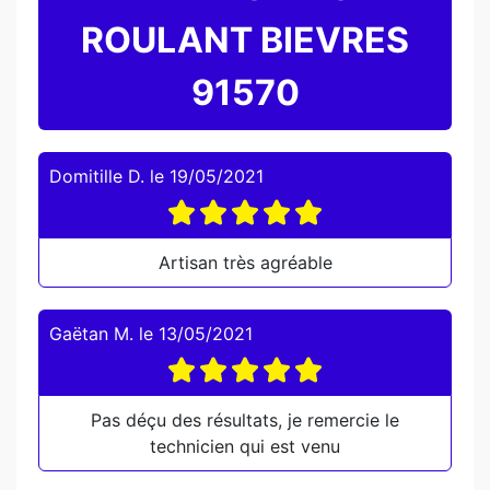
ROULANT BIEVRES
91570
Domitille D.
le
19/05/2021
Artisan très agréable
Gaëtan M.
le
13/05/2021
Pas déçu des résultats, je remercie le
technicien qui est venu