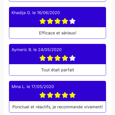
Khadija G.
le
16/06/2020
Efficace et sérieux!
Aymeric B.
le
24/05/2020
Tout était parfait
Mina L.
le
17/05/2020
Ponctuel et réactifs, je recommande vivement!