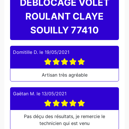
DEBLOCAGE VOLET
ROULANT CLAYE
SOUILLY 77410
Domitille D.
le
19/05/2021
Artisan très agréable
Gaëtan M.
le
13/05/2021
Pas déçu des résultats, je remercie le
technicien qui est venu