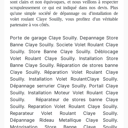
sont clairs et non équivoques, et nous veillons à respecter
scrupuleusement ce qui est indiqué dans nos devis. Plus
qu'une simple société
de d
épannage ou d'installation de
volet roulant Claye Souilly, vous profitez d'un véritable
partenaire à
vos c
ôtés.
Porte de garage Claye Souilly. Depannage Store
Banne Claye Souilly. Societe Volet Roulant Claye
Souilly. Store Banne Claye Souilly. Déblocage
Volet Roulant Claye Souilly. Installation Store
Banne Claye Souilly. R
éparation de stores banne
Claye Souilly. Réparation Volet Roulant Claye
Souilly. Installation Volet RoulantClaye Souilly.
Dépannage serrurier Claye Souilly. Portail Claye
Souilly. Installation Moteur Volet Roulant Claye
Souilly.
R
éparateur de stores banne Claye
Souilly. Reparation Volet Roulant Claye Souilly.
Reparateur Volet Roulant Claye Souilly.
Dépannage Rideau Metallique Claye Souilly.
Motorisation Store Banne Claye Souilly.