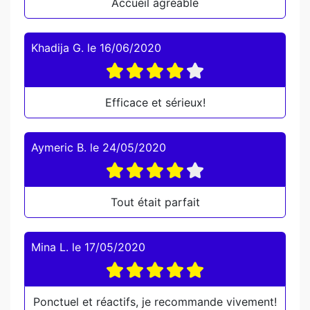
Accueil agréable
Khadija G.
le
16/06/2020
Efficace et sérieux!
Aymeric B.
le
24/05/2020
Tout était parfait
Mina L.
le
17/05/2020
Ponctuel et réactifs, je recommande vivement!