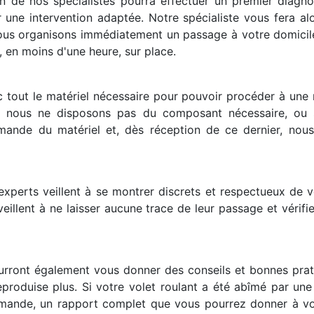
n de nos spécialistes pourra effectuer un premier diagno
une intervention adaptée. Notre spécialiste vous fera alo
 nous organisons immédiatement un passage à votre domicile.
, en moins d'une heure, sur place.
c tout le matériel nécessaire pour pouvoir procéder à une
is nous ne disposons pas du composant nécessaire, ou s’i
nde du matériel et, dès réception de ce dernier, nous 
xperts veillent à se montrer discrets et respectueux de vot
 veillent à ne laisser aucune trace de leur passage et vérif
urront également vous donner des conseils et bonnes prati
 reproduise plus. Si votre volet roulant a été abîmé par une
mande, un rapport complet que vous pourrez donner à vot