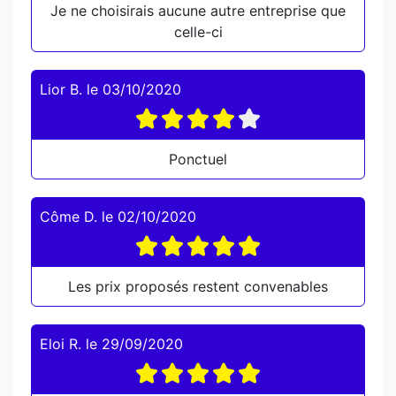
Je ne choisirais aucune autre entreprise que
celle-ci
Lior B.
le
03/10/2020
Ponctuel
Côme D.
le
02/10/2020
Les prix proposés restent convenables
Eloi R.
le
29/09/2020