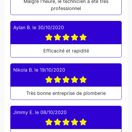
Malgré l'heure, le technicien a été très
professionnel
Aylan B.
le
30/10/2020
Efficacité et rapidité
Nikola B.
le
19/10/2020
Très bonne entreprise de plomberie
Jimmy E.
le
08/10/2020