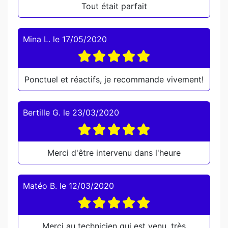
Tout était parfait
Mina L.
le
17/05/2020
Ponctuel et réactifs, je recommande vivement!
Bertille G.
le
23/03/2020
Merci d'être intervenu dans l'heure
Matéo B.
le
12/03/2020
Merci au technicien qui est venu, très