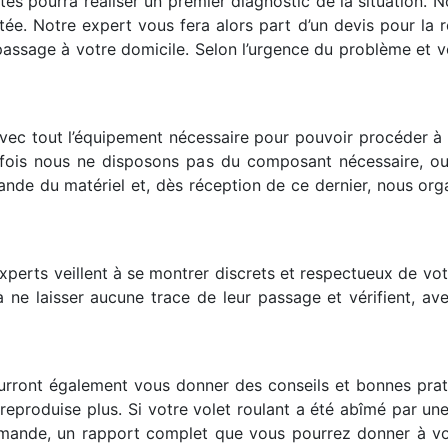
stes pourra réaliser un premier diagnostic de la situation. N
e. Notre expert vous fera alors part d’un devis pour la r
passage à votre domicile. Selon l’urgence du problème et v
avec tout l’équipement nécessaire pour pouvoir procéder à
efois nous ne disposons pas du composant nécessaire, ou s
e du matériel et, dès réception de ce dernier, nous orga
xperts veillent à se montrer discrets et respectueux de vot
nt à ne laisser aucune trace de leur passage et vérifient, 
urront également vous donner des conseils et bonnes prati
e reproduise plus. Si votre volet roulant a été abîmé par un
mande, un rapport complet que vous pourrez donner à vot