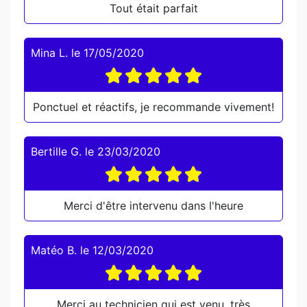
Tout était parfait
Mina L.
le
17/05/2020
Ponctuel et réactifs, je recommande vivement!
Bertille G.
le
23/03/2020
Merci d'être intervenu dans l'heure
Matéo B.
le
12/03/2020
Merci au technicien qui est venu, très