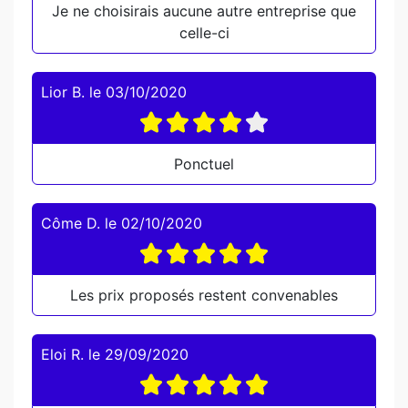
Je ne choisirais aucune autre entreprise que
celle-ci
Lior B.
le
03/10/2020
Ponctuel
Côme D.
le
02/10/2020
Les prix proposés restent convenables
Eloi R.
le
29/09/2020