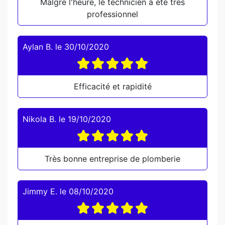
Malgré l'heure, le technicien a été très
professionnel
Aylan B.
le
30/10/2020
Efficacité et rapidité
Nikola B.
le
19/10/2020
Très bonne entreprise de plomberie
Jimmy E.
le
08/10/2020