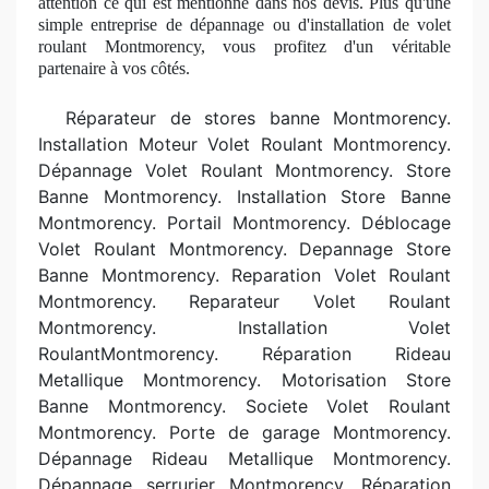
attention ce qui est mentionné dans nos devis. Plus qu'une
simple entreprise
de d
épannage ou d'installation de volet
roulant Montmorency, vous profitez d'un véritable
partenaire à
vos c
ôtés.
R
éparateur de stores banne Montmorency.
Installation Moteur Volet Roulant Montmorency.
Dépannage Volet Roulant Montmorency. Store
Banne Montmorency. Installation Store Banne
Montmorency. Portail Montmorency. Déblocage
Volet Roulant Montmorency. Depannage Store
Banne Montmorency. Reparation Volet Roulant
Montmorency. Reparateur Volet Roulant
Montmorency. Installation Volet
RoulantMontmorency. Réparation Rideau
Metallique Montmorency. Motorisation Store
Banne Montmorency. Societe Volet Roulant
Montmorency. Porte de garage Montmorency.
Dépannage Rideau Metallique Montmorency.
Dépannage serrurier Montmorency. Réparation