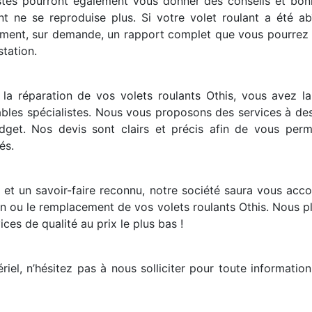
istes pourront également vous donner des conseils et bonn
dent ne se reproduise plus. Si votre volet roulant a été a
ement, sur demande, un rapport complet que vous pourrez t
tation.
a réparation de vos volets roulants Othis, vous avez la g
tables spécialistes. Nous vous proposons des services à des
get. Nos devis sont clairs et précis afin de vous perm
és.
 et un savoir-faire reconnu, notre société saura vous acc
on ou le remplacement de vos volets roulants Othis. Nous p
vices de qualité au prix le plus bas !
el, n’hésitez pas à nous solliciter pour toute informatio