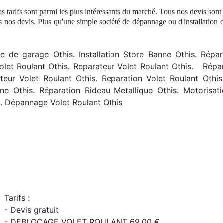
os tarifs sont parmi les plus intéressants du marché. Tous nos devis sont
s nos devis. Plus qu'une simple société
de d
épannage ou d'installation d
 de garage Othis. Installation Store Banne Othis. Répara
olet Roulant Othis. Reparateur Volet Roulant Othis.
R
épa
Moteur Volet Roulant Othis. Reparation Volet Roulant Oth
e Othis. Réparation Rideau Metallique Othis. Motorisatio
s. Dépannage Volet Roulant Othis
Tarifs :
- Devis gratuit
- DEBLOCAGE VOLET ROULANT 69,00 €