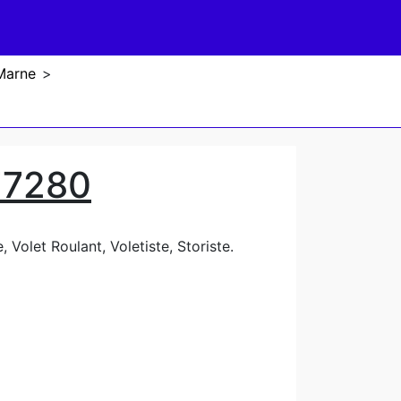
Marne
>
77280
 Volet Roulant, Voletiste, Storiste.