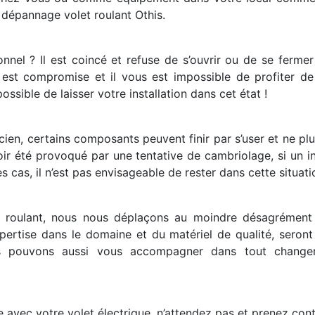
dépannage volet roulant Othis.
onnel ? Il est coincé et refuse de s’ouvrir ou de se ferme
on est compromise et il vous est impossible de profiter de
ossible de laisser votre installation dans cet état !
ancien, certains composants peuvent finir par s’user et ne p
oir été provoqué par une tentative de cambriolage, si un 
s cas, il n’est pas envisageable de rester dans cette situati
et roulant, nous nous déplaçons au moindre désagrément 
xpertise dans le domaine et du matériel de qualité, sero
ous pouvons aussi vous accompagner dans tout change
avec votre volet électrique, n’attendez pas et prenez cont