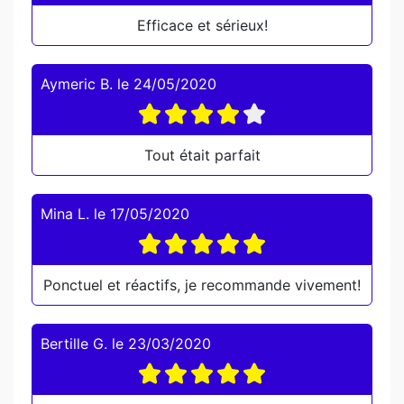
Efficace et sérieux!
Aymeric B.
le
24/05/2020
Tout était parfait
Mina L.
le
17/05/2020
Ponctuel et réactifs, je recommande vivement!
Bertille G.
le
23/03/2020