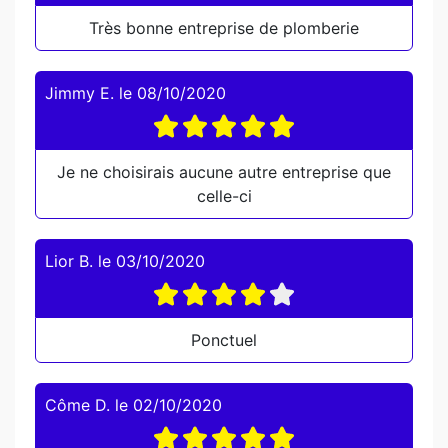
Très bonne entreprise de plomberie
Jimmy E.
le
08/10/2020
Je ne choisirais aucune autre entreprise que
celle-ci
Lior B.
le
03/10/2020
Ponctuel
Côme D.
le
02/10/2020