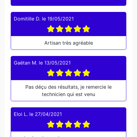
Domitille D.
le
19/05/2021
Artisan très agréable
Gaëtan M.
le
13/05/2021
Pas déçu des résultats, je remercie le
technicien qui est venu
Eloi L.
le
27/04/2021