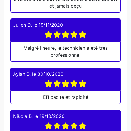
et jamais déçu
Julien D.
le
19/11/2020
Malgré l'heure, le technicien a été très
professionnel
Aylan B.
le
30/10/2020
Efficacité et rapidité
Nikola B.
le
19/10/2020