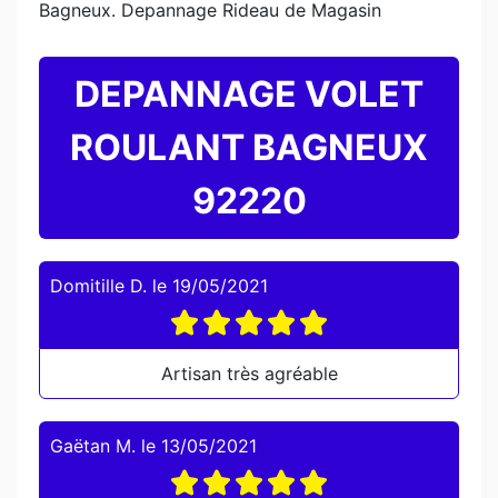
Bagneux. Depannage Rideau de Magasin
DEPANNAGE VOLET
ROULANT BAGNEUX
92220
Domitille D.
le
19/05/2021
Artisan très agréable
Gaëtan M.
le
13/05/2021