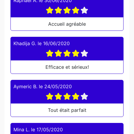
Raphaël A.
le
30/06/2020
Accueil agréable
Khadija G.
le
16/06/2020
Efficace et sérieux!
Aymeric B.
le
24/05/2020
Tout était parfait
Mina L.
le
17/05/2020