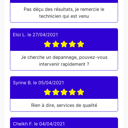
Pas déçu des résultats, je remercie le
technicien qui est venu
Eloi L.
le
27/04/2021
Je cherche un depannage, pouvez-vous
intervenir rapidement ?
Syrine B.
le
05/04/2021
Rien à dire, services de qualité
Cheikh F.
le
04/04/2021