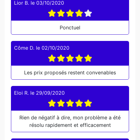
Lior B.
le
03/10/2020
Ponctuel
Côme D.
le
02/10/2020
Les prix proposés restent convenables
Eloi R.
le
29/09/2020
Rien de négatif à dire, mon problème a été
résolu rapidement et efficacement