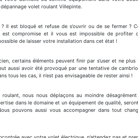
dépannage volet roulant Villepinte.
 ? Il est bloqué et refuse de s’ouvrir ou de se fermer ? 
ion est compromise et il vous est impossible de profiter
ossible de laisser votre installation dans cet état !
cien, certains éléments peuvent finir par s’user et ne plu
peut aussi avoir été provoqué par une tentative de cambriol
s tous les cas, il n’est pas envisageable de rester ainsi !
et roulant, nous nous déplaçons au moindre désagrément 
pertise dans le domaine et un équipement de qualité, sero
. Nous pouvons aussi vous accompagner dans tout change
ontrée avec votre volet électrique, n’attendez pas et pre