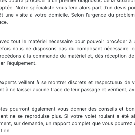
istes pourra procéder à un premier diagnostic de la situati
ptée. Notre spécialiste vous fera alors part d’un devis pour
ôt une visite à votre domicile. Selon l’urgence du problèm
ace.
avec tout le matériel nécessaire pour pouvoir procéder à
utefois nous ne disposons pas du composant nécessaire, o
 procédons à la commande du matériel et, dès réception de
ler l’équipement.
xperts veillent à se montrer discrets et respectueux de vot
lent à ne laisser aucune trace de leur passage et vérifient, a
istes pourront également vous donner des conseils et bonn
ident ne se reproduise plus. Si votre volet roulant a été 
ement, sur demande, un rapport complet que vous pourrez d
tion.